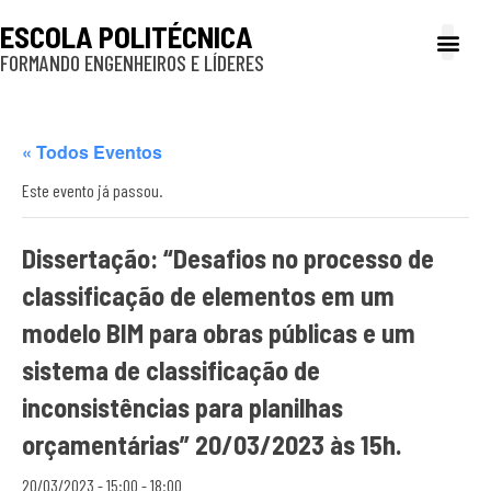
ESCOLA POLITÉCNICA
FORMANDO ENGENHEIROS E LÍDERES
A Poli
Gestão e Ad
Cultura e exte
Profissionais e
Inclusão e P
« Todos Eventos
Este evento já passou.
Dissertação: “Desafios no processo de
classificação de elementos em um
modelo BIM para obras públicas e um
sistema de classificação de
inconsistências para planilhas
orçamentárias” 20/03/2023 às 15h.
20/03/2023 - 15:00
-
18:00