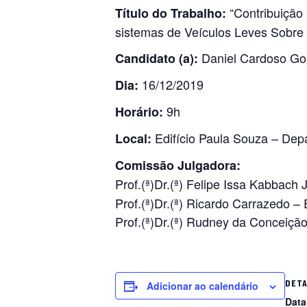
“Contribuição 
Título do Trabalho:
sistemas de Veículos Leves Sobre T
Daniel Cardoso Go
Candidato (a):
16/12/2019
Dia:
9h
Horário:
Edifício Paula Souza – Dep
Local:
Comissão Julgadora:
Prof.(ª)Dr.(ª) Felipe Issa Kabbach
Prof.(ª)Dr.(ª) Ricardo Carrazedo
Prof.(ª)Dr.(ª) Rudney da Conceiç
DET
Adicionar ao calendário
Data