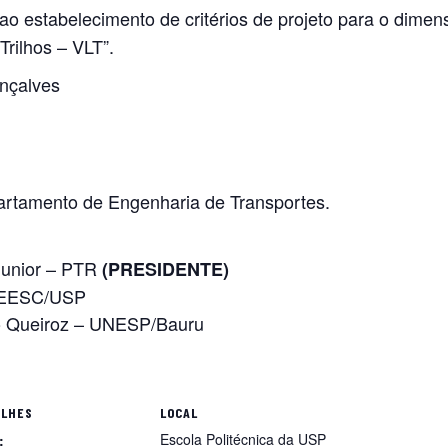
ao estabelecimento de critérios de projeto para o dim
rilhos – VLT”.
nçalves
artamento de Engenharia de Transportes.
 Junior – PTR
(PRESIDENTE)
 – EESC/USP
ão Queiroz – UNESP/Bauru
ALHES
LOCAL
Escola Politécnica da USP
: