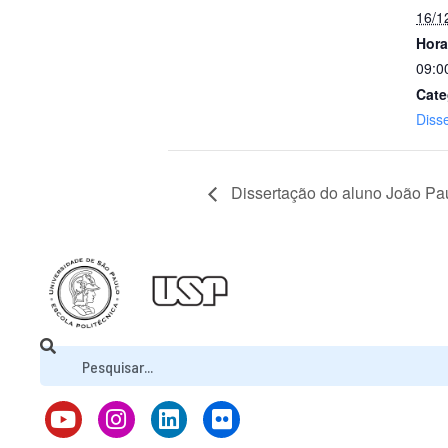
16/1
Hora
09:0
Cate
Diss
Dissertação do aluno João Pa