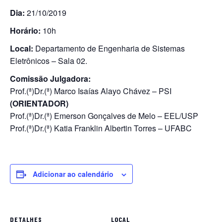
Dia:
21/10/2019
Horário:
10h
Local:
Departamento de Engenharia de Sistemas
Eletrônicos – Sala 02.
Comissão Julgadora:
Prof.(ª)Dr.(ª) Marco Isaías Alayo Chávez – PSI
(ORIENTADOR)
Prof.(ª)Dr.(ª) Emerson Gonçalves de Melo – EEL/USP
Prof.(ª)Dr.(ª) Katia Franklin Albertin Torres – UFABC
Adicionar ao calendário
DETALHES
LOCAL