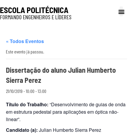
ESCOLA POLITÉCNICA
FORMANDO ENGENHEIROS E LÍDERES
A Poli
Gestão e Ad
Cultura e exte
Profissionais e
Inclusão e P
« Todos Eventos
Este evento já passou.
Dissertação do aluno Julian Humberto
Sierra Perez
21/10/2019 - 10:00
-
13:00
Título do Trabalho:
“Desenvolvimento de guias de onda
em estrutura pedestal para aplicações em óptica não-
linear”.
Candidato (a):
Julian Humberto Sierra Perez