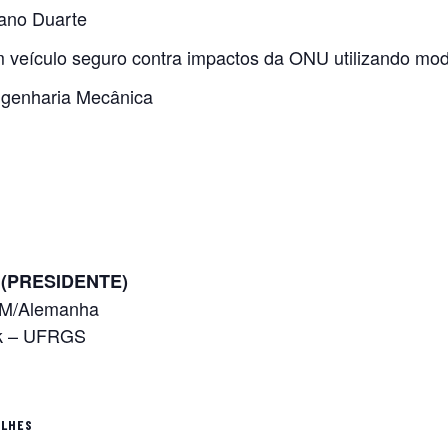
ano Duarte
m veículo seguro contra impactos da ONU utilizando mo
genharia Mecânica
R
(PRESIDENTE)
TUM/Alemanha
zak – UFRGS
ALHES