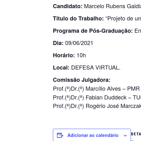
Marcelo Rubens Galdi
Candidato:
“Projeto de u
Título do Trabalho:
En
Programa de Pós-Graduação:
09/06/2021
Dia:
10h
Horário:
DEFESA VIRTUAL.
Local:
Comissão Julgadora:
Prof.(ª)Dr.(ª) Marcílio Alves – PM
Prof.(ª)Dr.(ª) Fabian Duddeck – 
Prof.(ª)Dr.(ª) Rogério José Marc
DET
Adicionar ao calendário