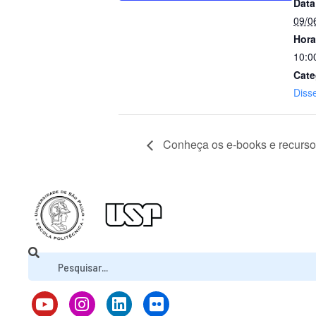
Data
09/0
Hora
10:0
Cate
Diss
Conheça os e-books e recurs