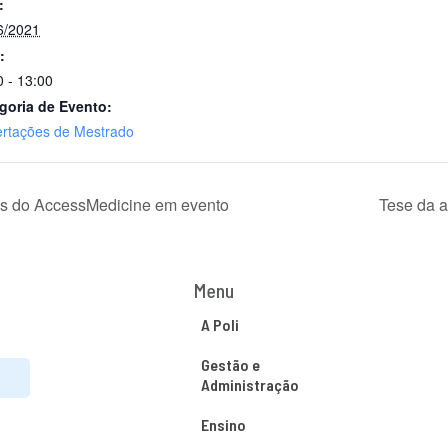
:
6/2021
:
0 - 13:00
goria de Evento:
ertações de Mestrado
os do AccessMedicine em evento
Tese da a
Menu
A Poli
Gestão e
Administração
Ensino