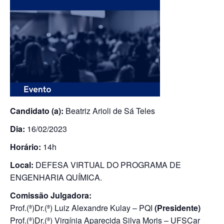
Candidato (a):
Beatriz Arioli de Sá Teles
Dia:
16/02/2023
Horário:
14h
Local:
DEFESA VIRTUAL DO PROGRAMA DE
ENGENHARIA QUÍMICA.
Comissão Julgadora:
Prof.(ª)Dr.(ª) Luiz Alexandre Kulay – PQI
(Presidente)
Prof.(ª)Dr.(ª) Virgínia Aparecida Silva Moris – UFSCar