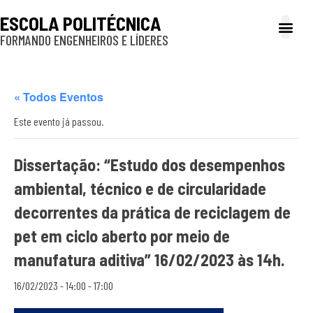
ESCOLA POLITÉCNICA
FORMANDO ENGENHEIROS E LÍDERES
A Poli
Gestão e Ad
Cultura e exte
Profissionais e
Inclusão e P
« Todos Eventos
Este evento já passou.
Dissertação: “Estudo dos desempenhos
ambiental, técnico e de circularidade
decorrentes da prática de reciclagem de
pet em ciclo aberto por meio de
manufatura aditiva” 16/02/2023 às 14h.
16/02/2023 - 14:00
-
17:00