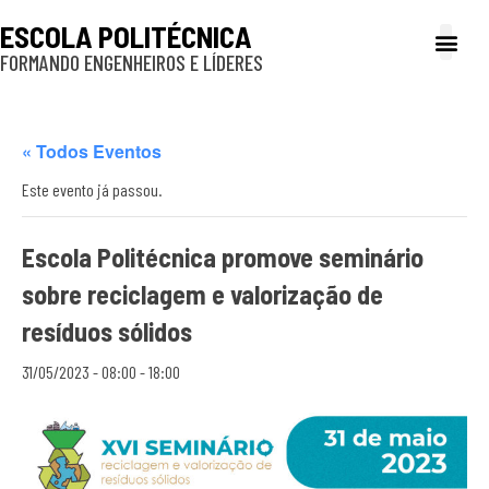
ESCOLA POLITÉCNICA
FORMANDO ENGENHEIROS E LÍDERES
A Poli
Gestão e Ad
Cultura e exte
Profissionais e
Inclusão e P
« Todos Eventos
Este evento já passou.
Escola Politécnica promove seminário
sobre reciclagem e valorização de
resíduos sólidos
31/05/2023 - 08:00
-
18:00