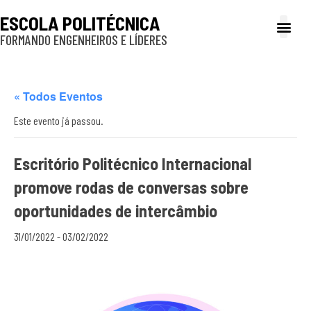
ESCOLA POLITÉCNICA
FORMANDO ENGENHEIROS E LÍDERES
A Poli
Gestão e Ad
Cultura e exte
Profissionais e
Inclusão e P
« Todos Eventos
Este evento já passou.
Escritório Politécnico Internacional
promove rodas de conversas sobre
oportunidades de intercâmbio
31/01/2022
-
03/02/2022