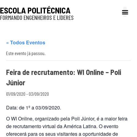
ESCOLA POLITÉCNICA
FORMANDO ENGENHEIROS E LÍDERES
A Poli
Gestão e Ad
Cultura e exte
Profissionais e
Inclusão e P
« Todos Eventos
Este evento já passou.
Feira de recrutamento: WI Online – Poli
Júnior
01/09/2020
-
03/09/2020
Data: de 1º a 03/09/2020.
O WI Online, organizado pela Poli Júnior, é a maior feira
de recrutamento virtual da América Latina. O evento
oferecerá para os seus visitantes a oportunidade de