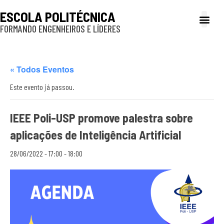
ESCOLA POLITÉCNICA
FORMANDO ENGENHEIROS E LÍDERES
A Poli
Gestão e Ad
Cultura e exte
Profissionais e
Inclusão e P
« Todos Eventos
Este evento já passou.
IEEE Poli-USP promove palestra sobre
aplicações de Inteligência Artificial
28/06/2022 - 17:00
-
18:00