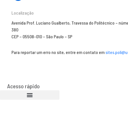
Localização
Avenida Prof. Luciano Gualberto, Travessa do Politécnico – núm
380
CEP – 05508-010 – São Paulo – SP
Para reportar um erro no site, entre em contato em
sites.poli@u
Acesso rápido