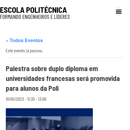
ESCOLA POLITÉCNICA
FORMANDO ENGENHEIROS E LÍDERES
A Poli
Gestão e Ad
Cultura e exte
Profissionais e
Inclusão e P
« Todos Eventos
Este evento já passou.
Palestra sobre duplo diploma em
universidades francesas será promovida
para alunos da Poli
10/05/2023 - 11:30
-
13:00