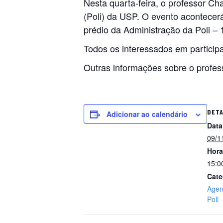
Nesta quarta-feira, o professor Cha
(Poli) da USP. O evento acontecerá
prédio da Administração da Poli – 
Todos os interessados em particip
Outras informações sobre o profe
DET
Adicionar ao calendário
Data
09/1
Hora
15:0
Cate
Age
Poli