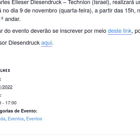
rles Elieser Diesendruck – Technion (Israel), realizará 
 no dia 9 de novembro (quarta-feira), a partir das 15h,
1º andar.
ar do evento deverão se inscrever por meio
deste link
, p
ssor Diesendruck
aqui
.
ALHES
:
1/2022
:
0 - 17:00
gorias de Evento:
nda
,
Eventos
,
Eventos