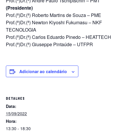
Prof.(ª)Dr.(ª) Andre Paulo Tschiptschin – PMT
(Presidente)
Prof.(ª)Dr.(ª) Roberto Martins de Souza – PME
Prof.(ª)Dr.(ª) Newton Kiyoshi Fukumasu – NKF
TECNOLOGIA
Prof.(ª)Dr.(ª) Carlos Eduardo Pinedo – HEATTECH
Prof.(ª)Dr.(ª) Giuseppe Pintaúde – UTFPR
Adicionar ao calendário
DETALHES
Data:
15/09/2022
Hora:
13:30 - 18:30