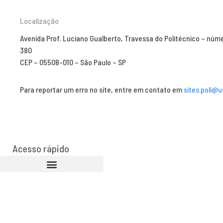
Localização
Avenida Prof. Luciano Gualberto, Travessa do Politécnico – núm
380
CEP – 05508-010 – São Paulo – SP
Para reportar um erro no site, entre em contato em
sites.poli@u
Acesso rápido