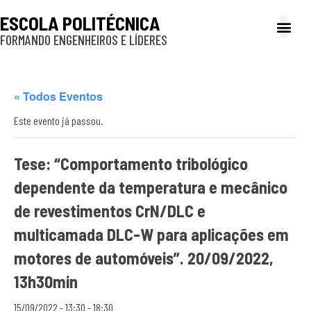
ESCOLA POLITÉCNICA
FORMANDO ENGENHEIROS E LÍDERES
A Poli
Gestão e Ad
Cultura e exte
Profissionais e
Inclusão e P
« Todos Eventos
Este evento já passou.
Tese: “Comportamento tribológico
dependente da temperatura e mecânico
de revestimentos CrN/DLC e
multicamada DLC-W para aplicações em
motores de automóveis”. 20/09/2022,
13h30min
15/09/2022 - 13:30
-
18:30