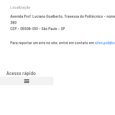
Localização
Avenida Prof. Luciano Gualberto, Travessa do Politécnico – núm
380
CEP – 05508-010 – São Paulo – SP
Para reportar um erro no site, entre em contato em
sites.poli@u
Acesso rápido