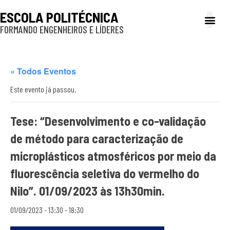
ESCOLA POLITÉCNICA
FORMANDO ENGENHEIROS E LÍDERES
A Poli
Gestão e Ad
Cultura e exte
Profissionais e
Inclusão e P
« Todos Eventos
Este evento já passou.
Tese: “Desenvolvimento e co-validação
de método para caracterização de
microplásticos atmosféricos por meio da
fluorescência seletiva do vermelho do
Nilo”. 01/09/2023 às 13h30min.
01/09/2023 - 13:30
-
18:30