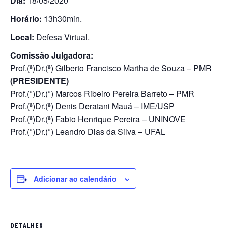
Dia:
18/05/2020
Horário:
13h30min.
Local:
Defesa Virtual.
Comissão Julgadora:
Prof.(ª)Dr.(ª) Gilberto Francisco Martha de Souza – PMR
(PRESIDENTE)
Prof.(ª)Dr.(ª) Marcos Ribeiro Pereira Barreto – PMR
Prof.(ª)Dr.(ª) Denis Deratani Mauá – IME/USP
Prof.(ª)Dr.(ª) Fabio Henrique Pereira – UNINOVE
Prof.(ª)Dr.(ª) Leandro Dias da Silva – UFAL
Adicionar ao calendário
DETALHES