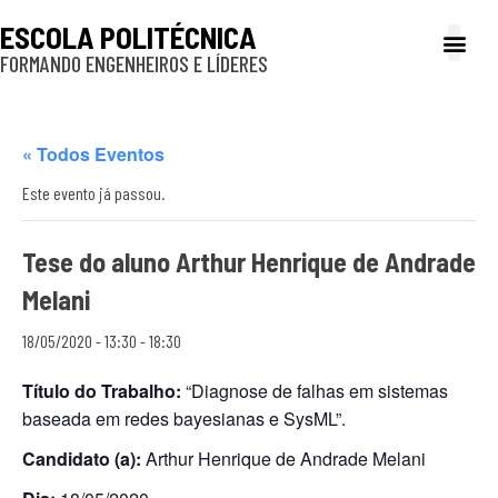
ESCOLA POLITÉCNICA
FORMANDO ENGENHEIROS E LÍDERES
A Poli
Gestão e Ad
Cultura e exte
Profissionais e
Inclusão e P
« Todos Eventos
Este evento já passou.
Tese do aluno Arthur Henrique de Andrade
Melani
18/05/2020 - 13:30
-
18:30
Título do Trabalho:
“Diagnose de falhas em sistemas
baseada em redes bayesianas e SysML”.
Candidato (a):
Arthur Henrique de Andrade Melani