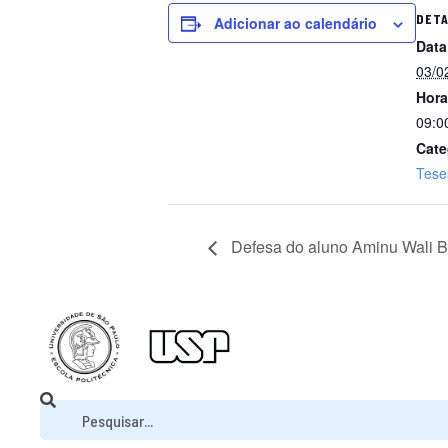
DET
Adicionar ao calendário
Data
03/0
Hora
09:0
Cate
Tese
Defesa do aluno Aminu Wali B