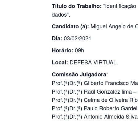
“Identificação
Título do Trabalho:
dados”.
Miguel Angelo de C
Candidato (a):
03/02/2021
Dia:
09h
Horário:
DEFESA VIRTUAL.
Local:
:
Comissão Julgadora
Prof.(ª)Dr.(ª) Gilberto Francisco
Prof.(ª)Dr.(ª) Raúl González lima 
Prof.(ª)Dr.(ª) Celma de Oliveira Ri
Prof.(ª)Dr.(ª) Paulo Roberto Gard
Prof.(ª)Dr.(ª) Antonio Almeida Sil