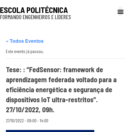
ESCOLA POLITÉCNICA
FORMANDO ENGENHEIROS E LÍDERES
A Poli
Gestão e Ad
Cultura e exte
Profissionais e
Inclusão e P
« Todos Eventos
Este evento já passou.
Tese: : “FedSensor: framework de
aprendizagem federada voltado para a
eficiência energética e segurança de
dispositivos IoT ultra-restritos”.
27/10/2022, 09h.
27/10/2022 - 09:00
-
14:00