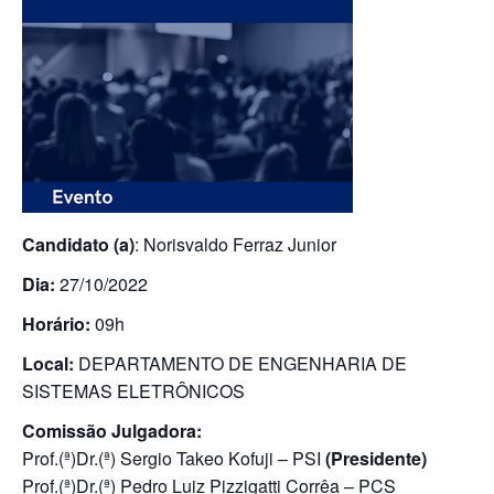
Candidato (a)
: Norisvaldo Ferraz Junior
Dia:
27/10/2022
Horário:
09h
Local:
DEPARTAMENTO DE ENGENHARIA DE
SISTEMAS ELETRÔNICOS
Comissão Julgadora:
Prof.(ª)Dr.(ª) Sergio Takeo Kofuji – PSI
(Presidente)
Prof.(ª)Dr.(ª) Pedro Luiz Pizzigatti Corrêa – PCS