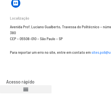
Localização
Avenida Prof. Luciano Gualberto, Travessa do Politécnico – núm
380
CEP – 05508-010 – São Paulo – SP
Para reportar um erro no site, entre em contato em
sites.poli@u
Acesso rápido