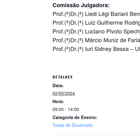
Comissão Julgadora:
Prof.(ª)Dr.(ª) Liedi Légi Bariani B
Prof.(ª)Dr.(ª) Luiz Guilherme Rodr
Prof.(ª)Dr.(ª) Luciano Pivoto Spe
Prof.(ª)Dr.(ª) Márcio Muniz de Far
Prof.(ª)Dr.(ª) Iuri Sidney Bessa –
DETALHES
Data:
02/05/2024
Hora:
09:00 - 14:00
Categoria de Evento:
Teses de Doutorado