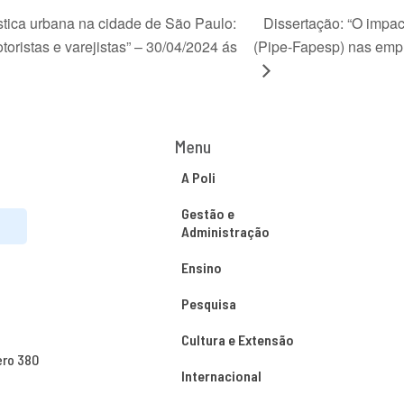
stica urbana na cidade de São Paulo:
Dissertação: “O impa
oristas e varejistas” – 30/04/2024 ás
(Pipe-Fapesp) nas empr
Menu
A Poli
Gestão e
Administração
Ensino
Pesquisa
Cultura e Extensão
ero 380
Internacional