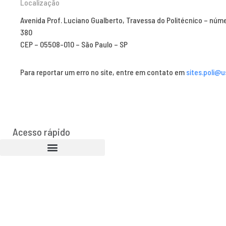
Localização
Avenida Prof. Luciano Gualberto, Travessa do Politécnico – núm
380
CEP – 05508-010 – São Paulo – SP
Para reportar um erro no site, entre em contato em
sites.poli@u
Acesso rápido