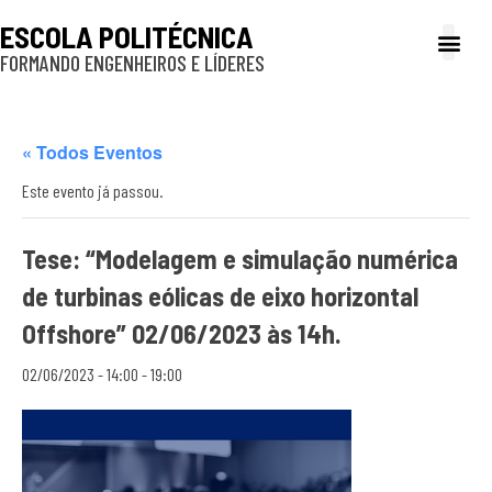
ESCOLA POLITÉCNICA
FORMANDO ENGENHEIROS E LÍDERES
A Poli
Gestão e Ad
Cultura e exte
Profissionais e
Inclusão e P
« Todos Eventos
Este evento já passou.
Tese: “Modelagem e simulação numérica
de turbinas eólicas de eixo horizontal
Offshore” 02/06/2023 às 14h.
02/06/2023 - 14:00
-
19:00