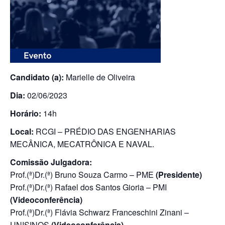
Candidato (a):
Marielle de Oliveira
Dia:
02/06/2023
Horário:
14h
Local:
RCGI – PRÉDIO DAS ENGENHARIAS
MECÂNICA, MECATRÔNICA E NAVAL.
Comissão Julgadora:
Prof.(ª)Dr.(ª) Bruno Souza Carmo – PME
(Presidente)
Prof.(ª)Dr.(ª) Rafael dos Santos Gioria – PMI
(Videoconferência)
Prof.(ª)Dr.(ª) Flávia Schwarz Franceschini Zinani –
UNISINOS
(Videoconferência)