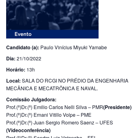
Candidato (a):
Paulo Vinícius Miyuki Yamabe
Dia:
21/10/2022
Horário:
13h
Local:
SALA DO RCGI NO PRÉDIO DA ENGENHARIA
MECÂNICA E MECATRÔNICA E NAVAL.
Comissão Julgadora:
Prof.(ª)Dr.(ª) Emilio Carlos Nelli Silva – PMR
(Presidente)
Prof.(ª)Dr.(ª) Ernani Vitillo Volpe – PME
Prof.(ª)Dr.(ª) Juan Sergio Romero Saenz – UFES
(Videoconferência)
Prof.(ª)Dr.(ª) Sandro Luis Vatanabe – FEI