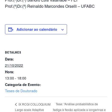
Prof.(ª)Dr.(ª) Reinaldo Marcondes Orselli – UFABC
Adicionar ao calendário
DETALHES
Data:
21/10/2022
Hora:
13:00 - 18:00
Categoria de Evento:
Teses de Doutorado
Tese: “Análise probabilística de
IX RCGI COLLOQUIUM
Large-scale Adaptive
fadiga à flexão aplicada a longarinas e