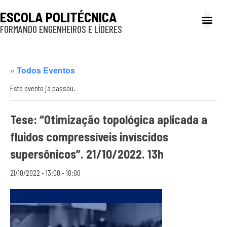
ESCOLA POLITÉCNICA
FORMANDO ENGENHEIROS E LÍDERES
A Poli
Gestão e Ad
Cultura e exte
Profissionais e
Inclusão e P
« Todos Eventos
Este evento já passou.
Tese: “Otimização topológica aplicada a
fluidos compressíveis invíscidos
supersônicos”. 21/10/2022. 13h
21/10/2022 - 13:00
-
18:00