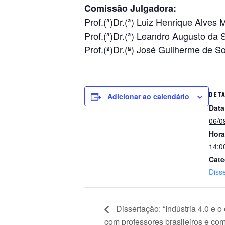
Comissão Julgadora:
Prof.(ª)Dr.(ª) Luiz Henrique Alves
Prof.(ª)Dr.(ª) Leandro Augusto da 
Prof.(ª)Dr.(ª) José Guilherme de 
DET
Adicionar ao calendário
Data
06/0
Hora
14:0
Cate
Diss
Dissertação: “Indústria 4.0 e
com professores brasileiros e com