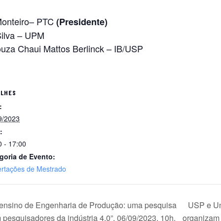
 Monteiro– PTC
(Presidente)
Silva – UPM
Souza Chaui Mattos Berlinck – IB/USP
ALHES
:
9/2023
:
0 - 17:00
goria de Evento:
ertações de Mestrado
 o ensino de Engenharia de Produção: uma pesquisa
USP e Un
 pesquisadores da indústria 4.0”. 06/09/2023. 10h.
organizam 