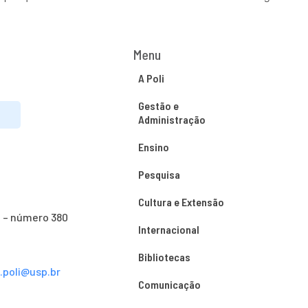
Menu
A Poli
Gestão e
Administração
Ensino
Pesquisa
Cultura e Extensão
o – número 380
Internacional
Bibliotecas
s.poli@usp.br
Comunicação