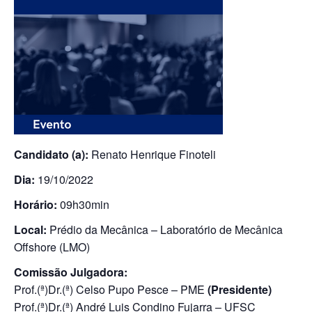
Candidato (a):
Renato Henrique Finoteli
Dia:
19/10/2022
Horário:
09h30min
Local:
Prédio da Mecânica – Laboratório de Mecânica
Offshore (LMO)
Comissão Julgadora:
Prof.(ª)Dr.(ª) Celso Pupo Pesce – PME
(Presidente)
Prof.(ª)Dr.(ª) André Luis Condino Fujarra – UFSC