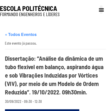
ESCOLA POLITÉCNICA
FORMANDO ENGENHEIROS E LÍDERES
A Poli
Gestão e Ad
Cultura e exte
Profissionais e
Inclusão e P
« Todos Eventos
Este evento já passou.
Dissertação: “Análise da dinâmica de um
tubo flexível em balanço, aspirando água
e sob Vibrações Induzidas por Vórtices
(VIV), por meio de um Modelo de Ordem
Reduzida”. 19/10/2022. 09h30min.
30/09/2022 - 09:30
-
12:30