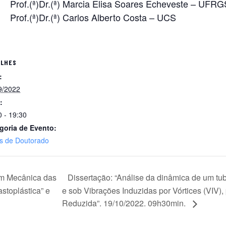
Prof.(ª)Dr.(ª) Marcia Elisa Soares Echeveste – UFRG
Prof.(ª)Dr.(ª) Carlos Alberto Costa – UCS
ALHES
:
9/2022
:
0 - 19:30
goria de Evento:
s de Doutorado
em Mecânica das
Dissertação: “Análise da dinâmica de um tu
astoplástica” e
e sob Vibrações Induzidas por Vórtices (VIV
Reduzida”. 19/10/2022. 09h30min.