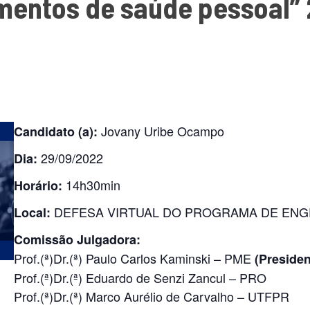
mentos de saúde pessoal”
Jovany Uribe Ocampo
Candidato (a):
29/09/2022
Dia:
14h30min
Horário:
DEFESA VIRTUAL DO PROGRAMA DE ENG
Local:
Comissão Julgadora:
Prof.(ª)Dr.(ª) Paulo Carlos Kaminski – PME
(Presiden
Prof.(ª)Dr.(ª) Eduardo de Senzi Zancul – PRO
Prof.(ª)Dr.(ª) Marco Aurélio de Carvalho – UTFPR