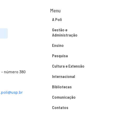
Menu
A Poli
Gestão e
Administração
Ensino
Pesquisa
Cultura e Extensão
o – número 380
Internacional
Bibliotecas
s.poli@usp.br
Comunicação
Contatos