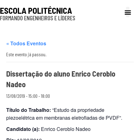
ESCOLA POLITÉCNICA
FORMANDO ENGENHEIROS E LÍDERES
A Poli
Gestão e Ad
Cultura e exte
Profissionais e
Inclusão e P
« Todos Eventos
Este evento já passou.
Dissertação do aluno Enrico Ceroblo
Nadeo
13/08/2019 - 15:00
-
18:00
Título do Trabalho:
“Estudo da propriedade
piezoelétrica em membranas eletrofiadas de PVDF”.
Candidato (a):
Enrico Ceroblo Nadeo