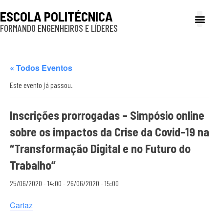
ESCOLA POLITÉCNICA
FORMANDO ENGENHEIROS E LÍDERES
A Poli
Gestão e Ad
Cultura e exte
Profissionais e
Inclusão e P
« Todos Eventos
Este evento já passou.
Inscrições prorrogadas – Simpósio online
sobre os impactos da Crise da Covid-19 na
“Transformação Digital e no Futuro do
Trabalho”
25/06/2020 - 14:00
-
26/06/2020 - 15:00
Cartaz