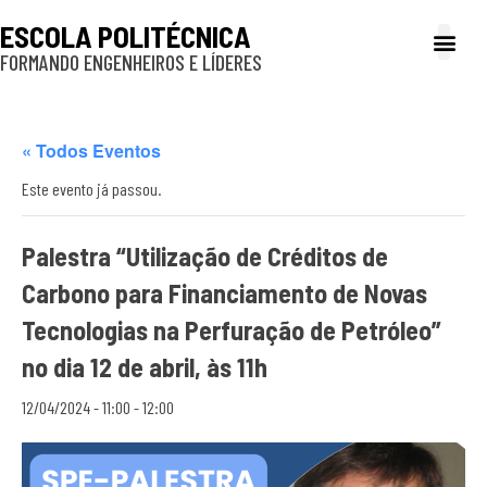
ESCOLA POLITÉCNICA
FORMANDO ENGENHEIROS E LÍDERES
A Poli
Gestão e Ad
Cultura e exte
Profissionais e
Inclusão e P
« Todos Eventos
Este evento já passou.
Palestra “Utilização de Créditos de
Carbono para Financiamento de Novas
Tecnologias na Perfuração de Petróleo”
no dia 12 de abril, às 11h
12/04/2024 - 11:00
-
12:00