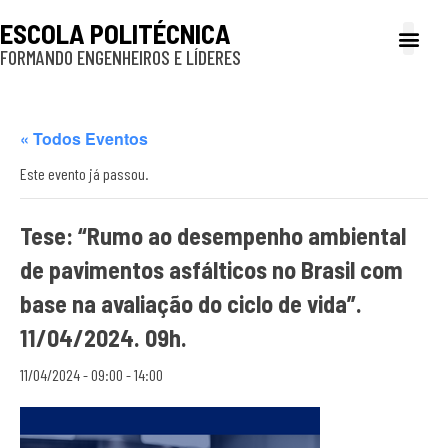
ESCOLA POLITÉCNICA
FORMANDO ENGENHEIROS E LÍDERES
A Poli
Gestão e Ad
Cultura e exte
Profissionais e
Inclusão e P
« Todos Eventos
Este evento já passou.
Tese: “Rumo ao desempenho ambiental
de pavimentos asfálticos no Brasil com
base na avaliação do ciclo de vida”.
11/04/2024. 09h.
11/04/2024 - 09:00
-
14:00