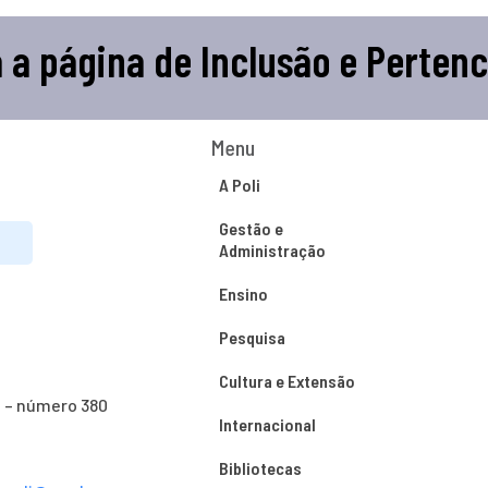
a a página de Inclusão e Perten
Menu
A Poli
Gestão e
Administração
Ensino
Pesquisa
Cultura e Extensão
o – número 380
Internacional
Bibliotecas