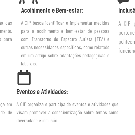
Acolhimento e Bem-estar:
Inclus
ão das
A CIP busca identificar e implementar medidas
A CIP 
mento,
para o acolhimento e bem-estar de pessoas
pertenc
o para
com Transtorno do Espectro Autista (TEA) e
politéc
outras necessidades específicas, como relatado
funcion
em um artigo sobre adaptações pedagógicas e
laborais.
Eventos e Atividades:
tiça em
A CIP organiza e participa de eventos e atividades que
ade de
visam promover a conscientização sobre temas como
diversidade e inclusão.